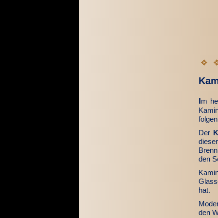
Kam
I
m he
Kamin
folge
Der
K
diese
Brenn
den Sc
Kamin
Glass
hat.
Mode
den W