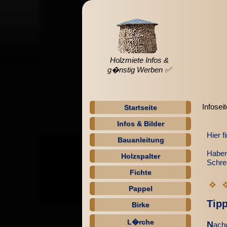
Holzmiete Infos &
g�nstig Werben ✅
Infosei
Startseite
Infos & Bilder
Hier f
Bauanleitung
Haben
Holzspalter
Schre
Fichte
Pappel
Tipp
Birke
L�rche
N
achd