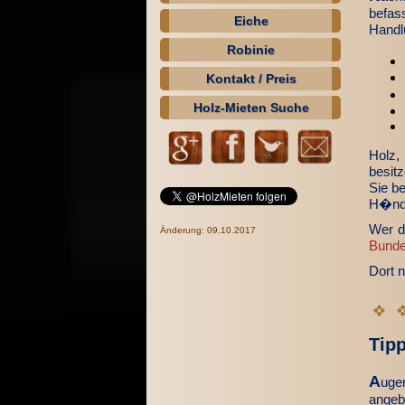
befa
Eiche
Handl
Robinie
Kontakt / Preis
Holz-Mieten Suche
Holz,
besit
Sie b
H�ndl
Wer de
Änderung: 09.10.2017
Bunde
Dort n
Tipp
A
uge
angeb