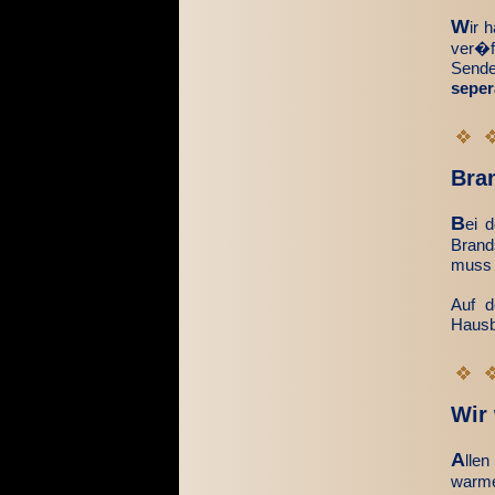
W
ir 
ver�ff
Sende
seper
Bra
B
ei 
Brand
muss e
Auf d
Hausb
Wir
A
lle
warme