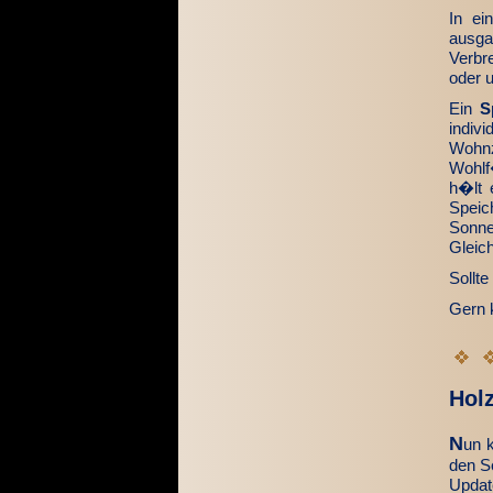
In e
ausga
Verbr
oder 
Ein
S
indiv
Wohn
Wohlf
h�lt 
Speic
Sonne
Gleic
Sollte
Gern 
Hol
N
un 
den S
Updat