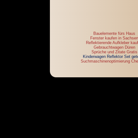
Bauelemente fürs Haus
Fenster kaufen in Sachse
Reflektierende Aufkleber kau
Gebrauchtwagen Düren
Sprüche und Zitate Gratis
Kinderwagen Reflektor Set get
Suchmaschinenoptimierung Che