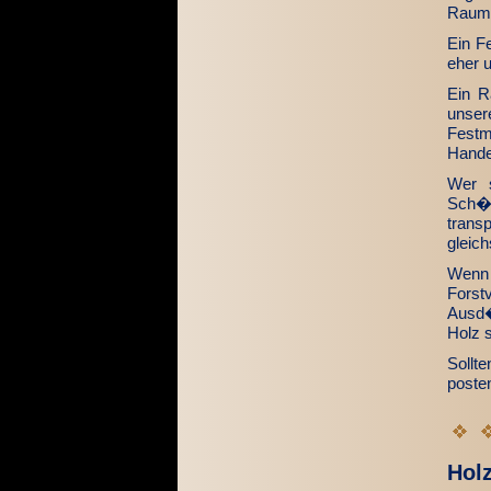
Raumm
Ein F
eher u
Ein R
unser
Festm
Hande
Wer 
Sch�t
trans
gleich
Wenn 
Forst
Ausd�
Holz 
Sollt
posten
Holz